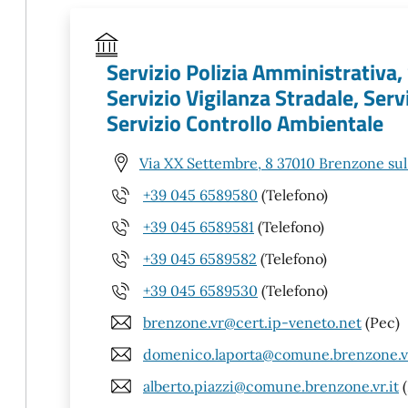
Servizio Polizia Amministrativa,
Servizio Vigilanza Stradale, Servi
Servizio Controllo Ambientale
Via XX Settembre, 8 37010 Brenzone sul
+39 045 6589580
(Telefono)
+39 045 6589581
(Telefono)
+39 045 6589582
(Telefono)
+39 045 6589530
(Telefono)
brenzone.vr@cert.ip-veneto.net
(Pec)
domenico.laporta@comune.brenzone.vr
alberto.piazzi@comune.brenzone.vr.it
(