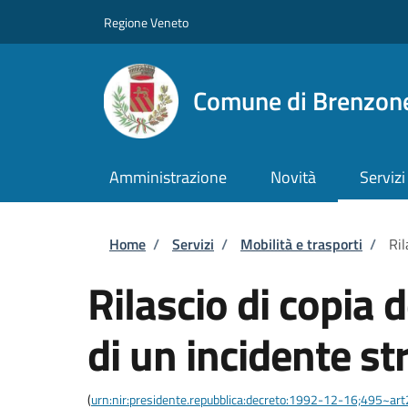
Salta al contenuto principale
Skip to footer content
Regione Veneto
Comune di Brenzone
Amministrazione
Novità
Servizi
Briciole di pane
Home
/
Servizi
/
Mobilità e trasporti
/
Ril
Rilascio di copia d
di un incidente st
(
urn:nir:presidente.repubblica:decreto:1992-12-16;495~ar