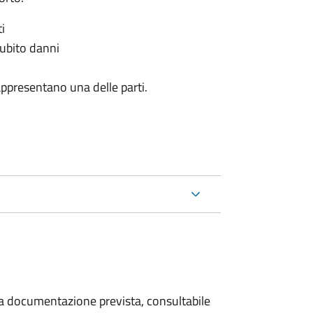
i
subito danni
appresentano una delle parti.
 la documentazione prevista, consultabile