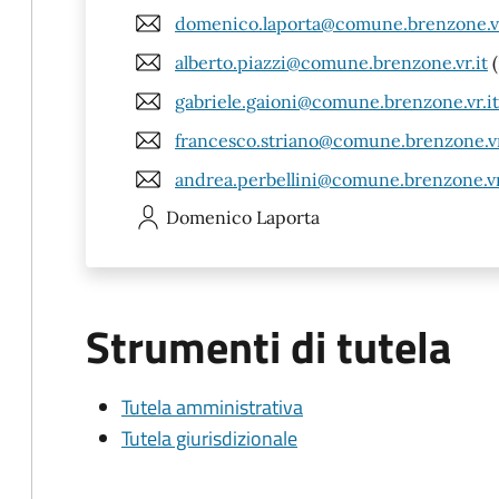
domenico.laporta@comune.brenzone.vr
alberto.piazzi@comune.brenzone.vr.it
(
gabriele.gaioni@comune.brenzone.vr.it
francesco.striano@comune.brenzone.vr
andrea.perbellini@comune.brenzone.vr
Domenico
Laporta
Strumenti di tutela
Tutela amministrativa
Tutela giurisdizionale