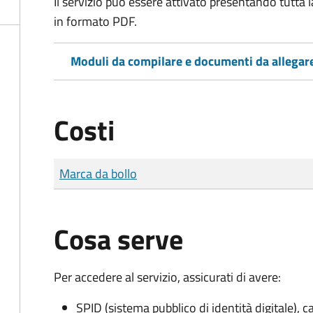
Il servizio può essere attivato presentando tutta
in formato PDF.
Moduli da compilare e documenti da allegar
Costi
Tipo di pagamento
Importo
Marca da bollo
Cosa serve
Per accedere al servizio, assicurati di avere:
SPID (sistema pubblico di identità digitale), ca