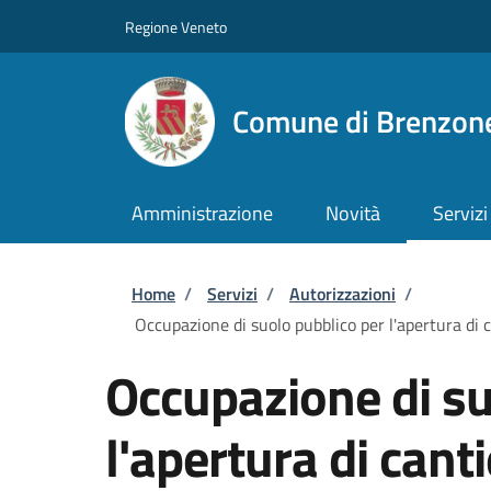
Salta al contenuto principale
Skip to footer content
Regione Veneto
Comune di Brenzone
Amministrazione
Novità
Servizi
Briciole di pane
Home
/
Servizi
/
Autorizzazioni
/
Occupazione di suolo pubblico per l'apertura di c
Occupazione di su
l'apertura di cant