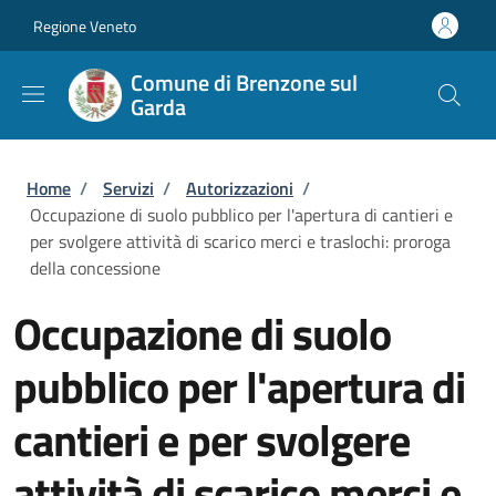
Salta al contenuto principale
Skip to footer content
Regione Veneto
Comune di Brenzone sul
Garda
Briciole di pane
Home
/
Servizi
/
Autorizzazioni
/
Occupazione di suolo pubblico per l'apertura di cantieri e
per svolgere attività di scarico merci e traslochi: proroga
della concessione
Occupazione di suolo
pubblico per l'apertura di
cantieri e per svolgere
attività di scarico merci e