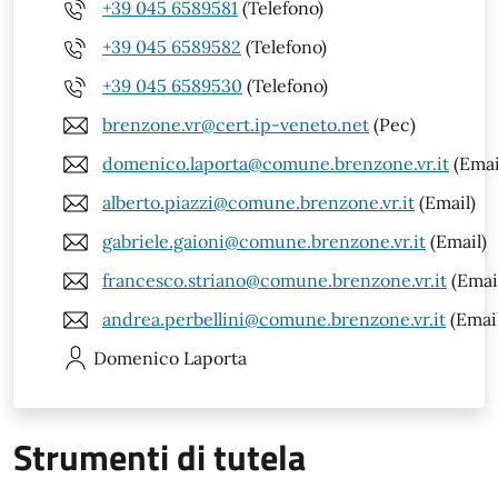
+39 045 6589581
(Telefono)
+39 045 6589582
(Telefono)
+39 045 6589530
(Telefono)
brenzone.vr@cert.ip-veneto.net
(Pec)
domenico.laporta@comune.brenzone.vr.it
(Emai
alberto.piazzi@comune.brenzone.vr.it
(Email)
gabriele.gaioni@comune.brenzone.vr.it
(Email)
francesco.striano@comune.brenzone.vr.it
(Emai
andrea.perbellini@comune.brenzone.vr.it
(Emai
Domenico
Laporta
Strumenti di tutela