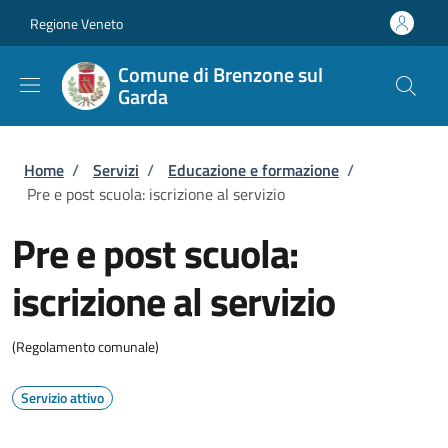
Salta al contenuto principale
Skip to footer content
Regione Veneto
Comune di Brenzone sul
Garda
Briciole di pane
Home
/
Servizi
/
Educazione e formazione
/
Pre e post scuola: iscrizione al servizio
Pre e post scuola:
iscrizione al servizio
(Regolamento comunale)
Servizio attivo