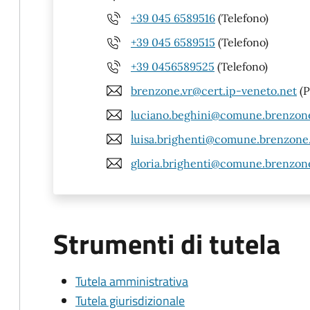
+39 045 6589516
(Telefono)
+39 045 6589515
(Telefono)
+39 0456589525
(Telefono)
brenzone.vr@cert.ip-veneto.net
(P
luciano.beghini@comune.brenzone.
luisa.brighenti@comune.brenzone.v
gloria.brighenti@comune.brenzone.
Strumenti di tutela
Tutela amministrativa
Tutela giurisdizionale