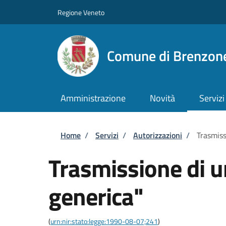
Salta al contenuto principale
Skip to footer content
Regione Veneto
Comune di Brenzone
Amministrazione
Novità
Servizi
Briciole di pane
Home
/
Servizi
/
Autorizzazioni
/
Trasmiss
Trasmissione di 
generica"
(
urn:nir:stato:legge:1990-08-07;241
)