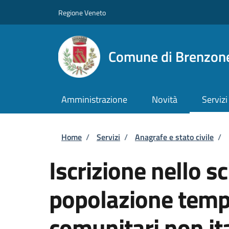
Salta al contenuto principale
Skip to footer content
Regione Veneto
Comune di Brenzone
Amministrazione
Novità
Servizi
Briciole di pane
Home
/
Servizi
/
Anagrafe e stato civile
/
Iscrizione nello s
popolazione tempo
comunitari non ita