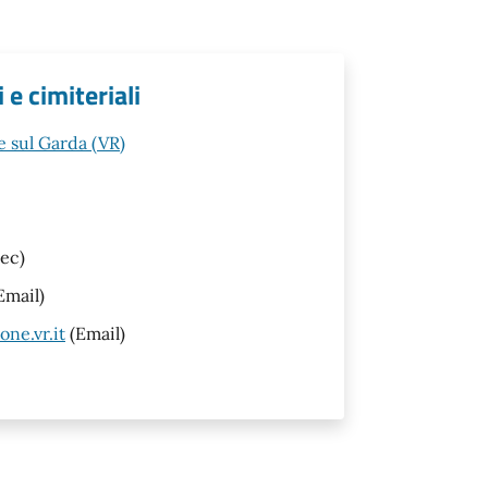
 e cimiteriali
 sul Garda (VR)
ec)
Email)
ne.vr.it
(Email)