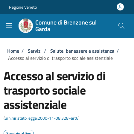
Salta al contenuto principale
Skip to footer content
Regione Veneto
Comune di Brenzone sul
Garda
Briciole di pane
Home
/
Servizi
/
Salute, benessere e assistenza
/
Accesso al servizio di trasporto sociale assistenziale
Accesso al servizio di
trasporto sociale
assistenziale
(
urn:nir:stato:legge:2000-11-08;328~art6
)
Servizio attivo