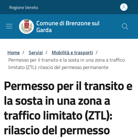
Salta al contenuto principale
Skip to footer content
Regione Veneto
Comune di Brenzone sul
Garda
Briciole di pane
Home
/
Servizi
/
Mobilità e trasporti
/
Permesso per il transito e la sosta in una zona a traffico
limitato (ZTL): rilascio del permesso permanente
Permesso per il transito e
la sosta in una zona a
traffico limitato (ZTL):
rilascio del permesso