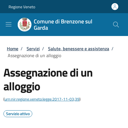
Salta al contenuto principale
Skip to footer content
Regione Veneto
Comune di Brenzone sul
Garda
Briciole di pane
Home
/
Servizi
/
Salute, benessere e assistenza
/
Assegnazione di un alloggio
Assegnazione di un
alloggio
(
urn:nir:regione.veneto:legge:2017-11-03;39
)
Servizio attivo