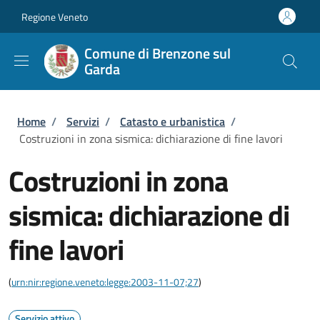
Salta al contenuto principale
Skip to footer content
Regione Veneto
Comune di Brenzone sul
Garda
Briciole di pane
Home
/
Servizi
/
Catasto e urbanistica
/
Costruzioni in zona sismica: dichiarazione di fine lavori
Costruzioni in zona
sismica: dichiarazione di
fine lavori
(
urn:nir:regione.veneto:legge:2003-11-07;27
)
Servizio attivo