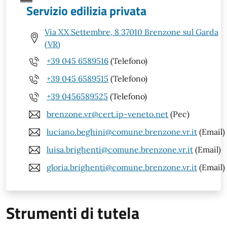
Servizio edilizia privata
Via XX Settembre, 8 37010 Brenzone sul Garda
(VR)
+39 045 6589516
(Telefono)
+39 045 6589515
(Telefono)
+39 0456589525
(Telefono)
brenzone.vr@cert.ip-veneto.net
(Pec)
luciano.beghini@comune.brenzone.vr.it
(Email)
luisa.brighenti@comune.brenzone.vr.it
(Email)
gloria.brighenti@comune.brenzone.vr.it
(Email)
Strumenti di tutela