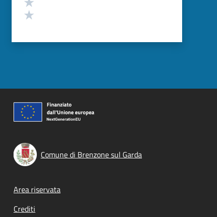
Valuta 2 stelle su 5
Valuta 1 stelle su 5
Comune di Brenzone sul Garda
Footer menu
Area riservata
Crediti