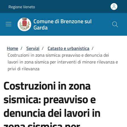
Salta al contenuto principale
Skip to footer content
Regione Veneto
Comune di Brenzone sul
Garda
Briciole di pane
Home
/
Servizi
/
Catasto e urbanistica
/
Costruzioni in zona sismica: preavviso e denuncia dei
lavori in zona sismica per interventi di minore rilevanza e
privi di rilevanza
Costruzioni in zona
sismica: preavviso e
denuncia dei lavori in
zona sismica per