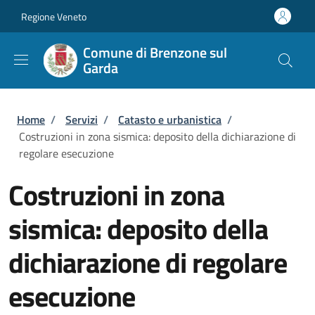
Salta al contenuto principale
Skip to footer content
Regione Veneto
Comune di Brenzone sul
Garda
Briciole di pane
Home
/
Servizi
/
Catasto e urbanistica
/
Costruzioni in zona sismica: deposito della dichiarazione di
regolare esecuzione
Costruzioni in zona
sismica: deposito della
dichiarazione di regolare
esecuzione