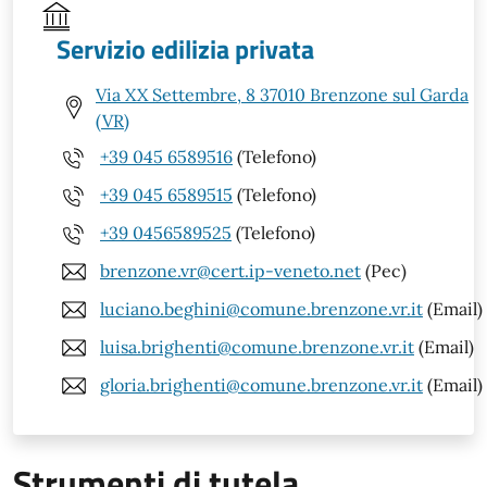
Servizio edilizia privata
Via XX Settembre, 8 37010 Brenzone sul Garda
(VR)
+39 045 6589516
(Telefono)
+39 045 6589515
(Telefono)
+39 0456589525
(Telefono)
brenzone.vr@cert.ip-veneto.net
(Pec)
luciano.beghini@comune.brenzone.vr.it
(Email)
luisa.brighenti@comune.brenzone.vr.it
(Email)
gloria.brighenti@comune.brenzone.vr.it
(Email)
Strumenti di tutela