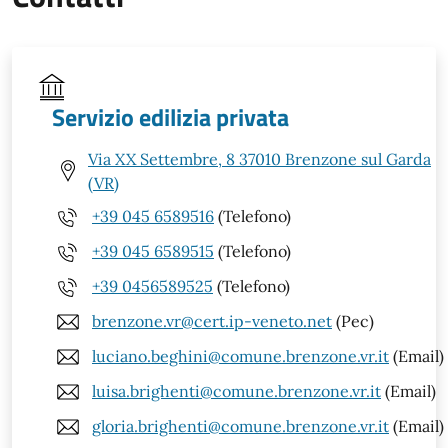
Servizio edilizia privata
Via XX Settembre, 8 37010 Brenzone sul Garda
(VR)
+39 045 6589516
(Telefono)
+39 045 6589515
(Telefono)
+39 0456589525
(Telefono)
brenzone.vr@cert.ip-veneto.net
(Pec)
luciano.beghini@comune.brenzone.vr.it
(Email)
luisa.brighenti@comune.brenzone.vr.it
(Email)
gloria.brighenti@comune.brenzone.vr.it
(Email)