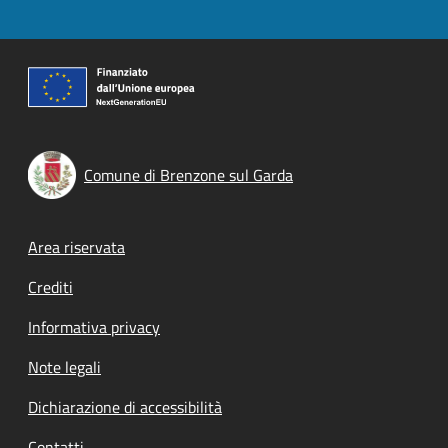
Comune di Brenzone sul Garda
Footer menu
Area riservata
Crediti
Informativa privacy
Note legali
Dichiarazione di accessibilità
Contatti