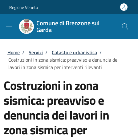
Salta al contenuto principale
Skip to footer content
Regione Veneto
Comune di Brenzone sul
Garda
Briciole di pane
Home
/
Servizi
/
Catasto e urbanistica
/
Costruzioni in zona sismica: preavviso e denuncia dei
lavori in zona sismica per interventi rilevanti
Costruzioni in zona
sismica: preavviso e
denuncia dei lavori in
zona sismica per