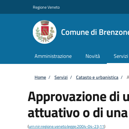
Salta al contenuto principale
Skip to footer content
Regione Veneto
Comune di Brenzone
Amministrazione
Novità
Servizi
Briciole di pane
Home
/
Servizi
/
Catasto e urbanistica
/
A
Approvazione di u
attuativo o di una
(
urn:nir:regione.veneto:legge:2004-04-23;11
)