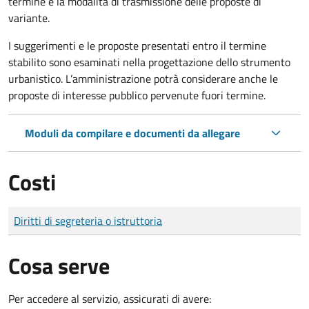
termine e la modalità di trasmissione delle proposte di
variante.
I suggerimenti e le proposte presentati entro il termine
stabilito sono esaminati nella progettazione dello strumento
urbanistico. L’amministrazione potrà considerare anche le
proposte di interesse pubblico pervenute fuori termine.
Moduli da compilare e documenti da allegare
Costi
Tipo di pagamento
Importo
Diritti di segreteria o istruttoria
Cosa serve
Per accedere al servizio, assicurati di avere: