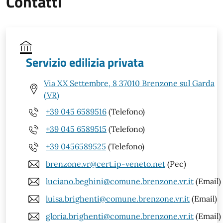
Contatti
Servizio edilizia privata
Via XX Settembre, 8 37010 Brenzone sul Garda
(VR)
+39 045 6589516
(Telefono)
+39 045 6589515
(Telefono)
+39 0456589525
(Telefono)
brenzone.vr@cert.ip-veneto.net
(Pec)
luciano.beghini@comune.brenzone.vr.it
(Email)
luisa.brighenti@comune.brenzone.vr.it
(Email)
gloria.brighenti@comune.brenzone.vr.it
(Email)