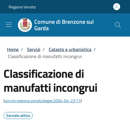
Salta al contenuto principale
Skip to footer content
Regione Veneto
Comune di Brenzone sul
Garda
Briciole di pane
Home
/
Servizi
/
Catasto e urbanistica
/
Classificazione di manufatti incongrui
Classificazione di
manufatti incongrui
(
urn:nir:regione.veneto:legge:2004-04-23;11
)
Servizio attivo