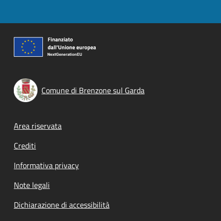
Comune di Brenzone sul Garda
Footer menu
Area riservata
Crediti
Informativa privacy
Note legali
Dichiarazione di accessibilità