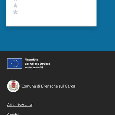
Valuta 2 stelle su 5
Valuta 1 stelle su 5
Comune di Brenzone sul Garda
Footer menu
Area riservata
Crediti