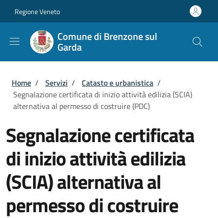
Salta al contenuto principale
Skip to footer content
Regione Veneto
Comune di Brenzone sul
Garda
Briciole di pane
Home
/
Servizi
/
Catasto e urbanistica
/
Segnalazione certificata di inizio attività edilizia (SCIA)
alternativa al permesso di costruire (PDC)
Segnalazione certificata
di inizio attività edilizia
(SCIA) alternativa al
permesso di costruire