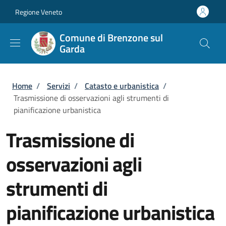
Salta al contenuto principale
Skip to footer content
Regione Veneto
Comune di Brenzone sul
Garda
Briciole di pane
Home
/
Servizi
/
Catasto e urbanistica
/
Trasmissione di osservazioni agli strumenti di
pianificazione urbanistica
Trasmissione di
osservazioni agli
strumenti di
pianificazione urbanistica