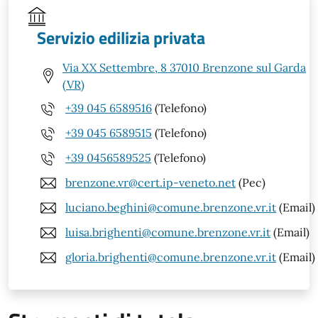
Servizio edilizia privata
Via XX Settembre, 8 37010 Brenzone sul Garda
(VR)
+39 045 6589516
(Telefono)
+39 045 6589515
(Telefono)
+39 0456589525
(Telefono)
brenzone.vr@cert.ip-veneto.net
(Pec)
luciano.beghini@comune.brenzone.vr.it
(Email)
luisa.brighenti@comune.brenzone.vr.it
(Email)
gloria.brighenti@comune.brenzone.vr.it
(Email)