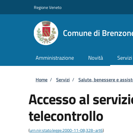
Salta al contenuto principale
Skip to footer content
Regione Veneto
Comune di Brenzone
Amministrazione
Novità
Servizi
Briciole di pane
Home
/
Servizi
/
Salute, benessere e assis
Accesso al servizi
telecontrollo
(
urn:nir:stato:legge:2000-11-08;328~art6
)