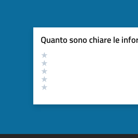
Quanto sono chiare le info
Valutazione
Valuta 5 stelle su 5
Valuta 4 stelle su 5
Valuta 3 stelle su 5
Valuta 2 stelle su 5
Valuta 1 stelle su 5