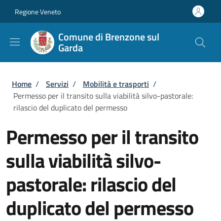
Salta al contenuto principale
Skip to footer content
Regione Veneto
Comune di Brenzone sul
Garda
Briciole di pane
Home
/
Servizi
/
Mobilità e trasporti
/
Permesso per il transito sulla viabilità silvo-pastorale:
rilascio del duplicato del permesso
Permesso per il transito
sulla viabilità silvo-
pastorale: rilascio del
duplicato del permesso