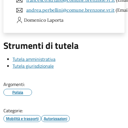
francesco.striano@comune.brenzone.vr.it
(Emai
andrea.perbellini@comune.brenzone.vr.it
(Emai
Domenico
Laporta
Strumenti di tutela
Tutela amministrativa
Tutela giurisdizionale
Argomenti:
Polizia
Categorie:
Mobilità e trasporti
Autorizzazioni