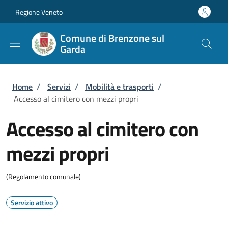
Salta al contenuto principale
Skip to footer content
Regione Veneto
Comune di Brenzone sul
Garda
Briciole di pane
Home
/
Servizi
/
Mobilità e trasporti
/
Accesso al cimitero con mezzi propri
Accesso al cimitero con
mezzi propri
(Regolamento comunale)
Servizio attivo