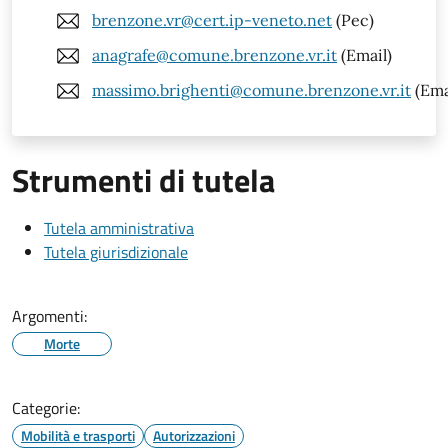
brenzone.vr@cert.ip-veneto.net
(Pec)
anagrafe@comune.brenzone.vr.it
(Email)
massimo.brighenti@comune.brenzone.vr.it
(Ema
Strumenti di tutela
Tutela amministrativa
Tutela giurisdizionale
Argomenti:
Morte
Categorie:
Mobilità e trasporti
Autorizzazioni