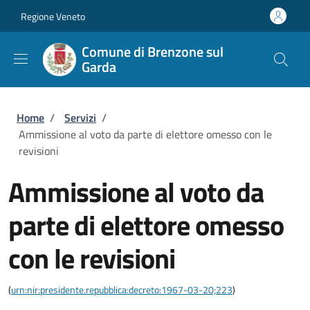
Salta al contenuto principale
Skip to footer content
Regione Veneto
Comune di Brenzone sul
Garda
Briciole di pane
Home
/
Servizi
/
Ammissione al voto da parte di elettore omesso con le
revisioni
Ammissione al voto da
parte di elettore omesso
con le revisioni
(
urn:nir:presidente.repubblica:decreto:1967-03-20;223
)