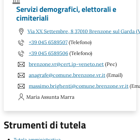
Servizi demografici, elettorali e
cimiteriali
Via XX Settembre, 8 37010 Brenzone sul Garda (
+39 045 6589507
(Telefono)
+39 045 6589506
(Telefono)
brenzone.vr@cert.ip-veneto.net
(Pec)
anagrafe@comune.brenzone.vr.it
(Email)
massimo.brighenti@comune.brenzone.vr.it
(Ema
Maria Assunta
Marra
Strumenti di tutela
Tutela amministrativa