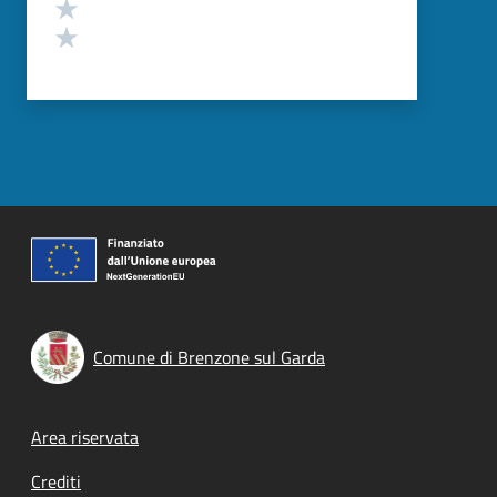
Valuta 2 stelle su 5
Valuta 1 stelle su 5
Comune di Brenzone sul Garda
Footer menu
Area riservata
Crediti