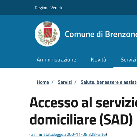
Salta al contenuto principale
Skip to footer content
Regione Veneto
Comune di Brenzone
Amministrazione
Novità
Servizi
Briciole di pane
Home
/
Servizi
/
Salute, benessere e assis
Accesso al servizi
domiciliare (SAD)
(
urn:nir:stato:legge:2000-11-08;328~art6
)