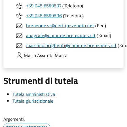
+39 045 6589507
(Telefono)
+39 045 6589506
(Telefono)
brenzone.vr@cert.ip-veneto.net
(Pec)
anagrafe@comune.brenzone.vr.it
(Email)
massimo.brighenti@comune.brenzone.vr.it
(Ema
Maria Assunta
Marra
Strumenti di tutela
Tutela amministrativa
Tutela giurisdizionale
Argomenti:
Accesso all'informazione