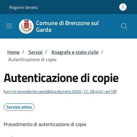
Salta al contenuto principale
Skip to footer content
Regione Veneto
Comune di Brenzone sul
Garda
Briciole di pane
Home
/
Servizi
/
Anagrafe e stato civile
/
Autenticazione di copie
Autenticazione di copie
(
urn:nir:presidente.repubblica:decreto:2000-12-28;445~art18
)
Servizio attivo
Procedimento di autenticazione di copie