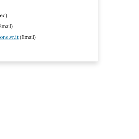
ec)
Email)
ne.vr.it
(Email)