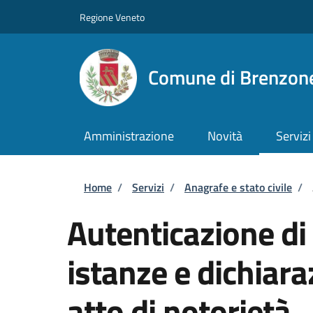
Salta al contenuto principale
Skip to footer content
Regione Veneto
Comune di Brenzone
Amministrazione
Novità
Servizi
Briciole di pane
Home
/
Servizi
/
Anagrafe e stato civile
/
Autenticazione di 
istanze e dichiara
atto di notorietà