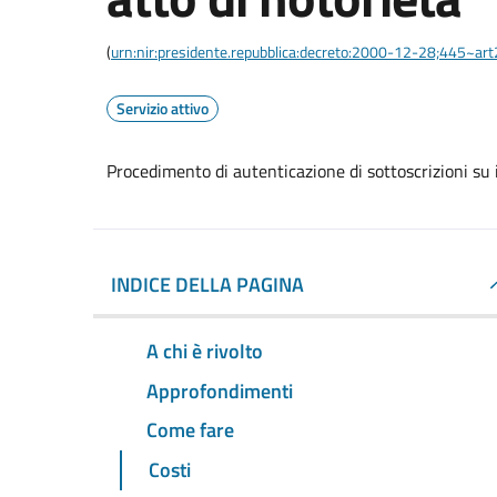
(
urn:nir:presidente.repubblica:decreto:2000-12-28;445~ar
Servizio attivo
Procedimento di autenticazione di sottoscrizioni su i
INDICE DELLA PAGINA
A chi è rivolto
Approfondimenti
Come fare
Costi