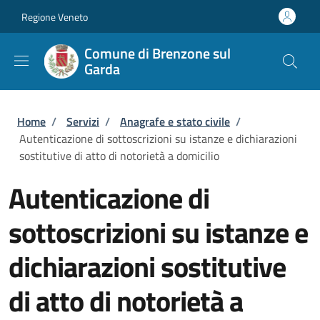
Salta al contenuto principale
Skip to footer content
Regione Veneto
Comune di Brenzone sul
Garda
Briciole di pane
Home
/
Servizi
/
Anagrafe e stato civile
/
Autenticazione di sottoscrizioni su istanze e dichiarazioni
sostitutive di atto di notorietà a domicilio
Autenticazione di
sottoscrizioni su istanze e
dichiarazioni sostitutive
di atto di notorietà a