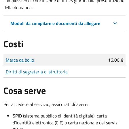
complessivo di conclusione è di 105 giorni dalla presentazione
della domanda.
Moduli da compilare e documenti da allegare
Costi
Tipo di pagamento
Importo
Marca da bollo
16,00 €
Diritti di segreteria o istruttoria
Cosa serve
Per accedere al servizio, assicurati di avere:
SPID (sistema pubblico di identità digitale), carta
d’identità elettronica (CIE) o carta nazionale dei servizi