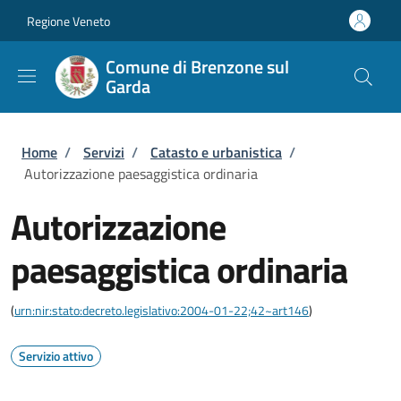
Salta al contenuto principale
Skip to footer content
Regione Veneto
Comune di Brenzone sul
Garda
Briciole di pane
Home
/
Servizi
/
Catasto e urbanistica
/
Autorizzazione paesaggistica ordinaria
Autorizzazione
paesaggistica ordinaria
(
urn:nir:stato:decreto.legislativo:2004-01-22;42~art146
)
Servizio attivo