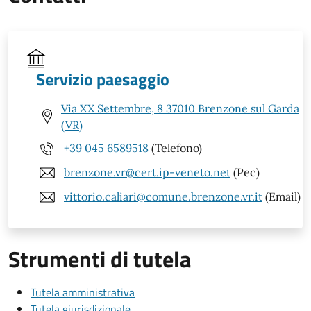
Servizio paesaggio
Via XX Settembre, 8 37010 Brenzone sul Garda
(VR)
+39 045 6589518
(Telefono)
brenzone.vr@cert.ip-veneto.net
(Pec)
vittorio.caliari@comune.brenzone.vr.it
(Email)
Strumenti di tutela
Tutela amministrativa
Tutela giurisdizionale