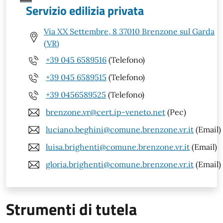
Servizio edilizia privata
Via XX Settembre, 8 37010 Brenzone sul Garda
(VR)
+39 045 6589516
(Telefono)
+39 045 6589515
(Telefono)
+39 0456589525
(Telefono)
brenzone.vr@cert.ip-veneto.net
(Pec)
luciano.beghini@comune.brenzone.vr.it
(Email)
luisa.brighenti@comune.brenzone.vr.it
(Email)
gloria.brighenti@comune.brenzone.vr.it
(Email)
Strumenti di tutela