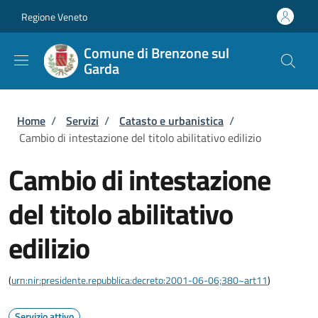
Salta al contenuto principale
Skip to footer content
Regione Veneto
Comune di Brenzone sul
Garda
Briciole di pane
Home
/
Servizi
/
Catasto e urbanistica
/
Cambio di intestazione del titolo abilitativo edilizio
Cambio di intestazione
del titolo abilitativo
edilizio
(
urn:nir:presidente.repubblica:decreto:2001-06-06;380~art11
)
Servizio attivo