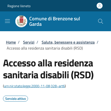
Salta al contenuto principale
Skip to footer content
Regione Veneto
Comune di Brenzone sul
Garda
Briciole di pane
Home
/
Servizi
/
Salute, benessere e assistenza
/
Accesso alla residenza sanitaria disabili (RSD)
Accesso alla residenza
sanitaria disabili (RSD)
(
urn:nir:stato:legge:2000-11-08;328~art6
)
Servizio attivo