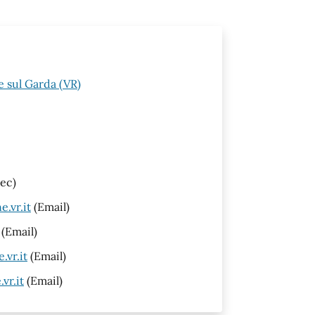
 sul Garda (VR)
ec)
.vr.it
(Email)
(Email)
vr.it
(Email)
vr.it
(Email)