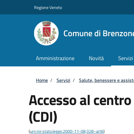
Salta al contenuto principale
Skip to footer content
Regione Veneto
Comune di Brenzone
Amministrazione
Novità
Servizi
Briciole di pane
Home
/
Servizi
/
Salute, benessere e assis
Accesso al centro
(CDI)
(
urn:nir:stato:legge:2000-11-08;328~art6
)