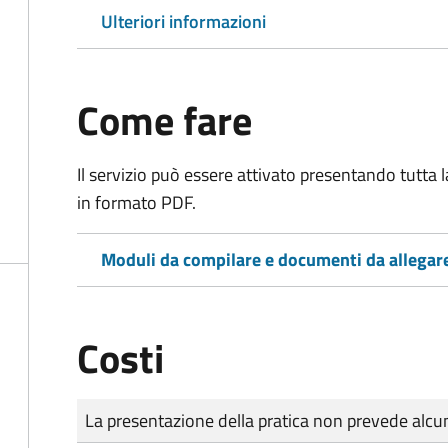
Ulteriori informazioni
Come fare
Il servizio può essere attivato presentando tutta
in formato PDF.
Moduli da compilare e documenti da allegar
Costi
Tipo di pagamento
Importo
La presentazione della pratica non prevede al