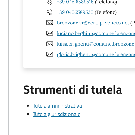
+39 045 6589515
(Telefono)
+39 0456589525
(Telefono)
brenzone.vr@cert.ip-veneto.net
(P
luciano.beghini@comune.brenzone.
luisa.brighenti@comune.brenzone.v
gloria.brighenti@comune.brenzone.
Strumenti di tutela
Tutela amministrativa
Tutela giurisdizionale