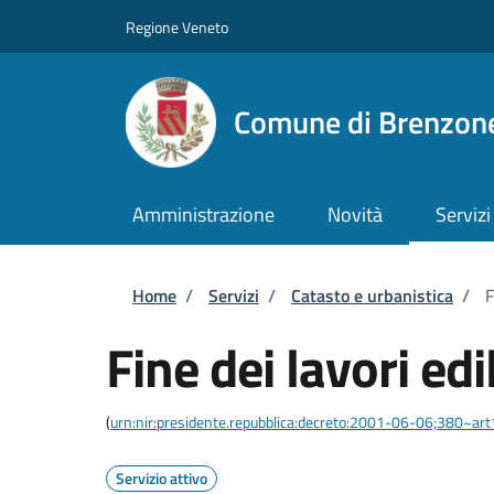
Salta al contenuto principale
Skip to footer content
Regione Veneto
Comune di Brenzone
Amministrazione
Novità
Servizi
Briciole di pane
Home
/
Servizi
/
Catasto e urbanistica
/
F
Fine dei lavori edil
(
urn:nir:presidente.repubblica:decreto:2001-06-06;380~ar
Servizio attivo