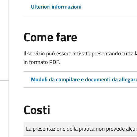
Ulteriori informazioni
Come fare
Il servizio può essere attivato presentando tutta
in formato PDF.
Moduli da compilare e documenti da allegar
Costi
Tipo di pagamento
Importo
La presentazione della pratica non prevede al