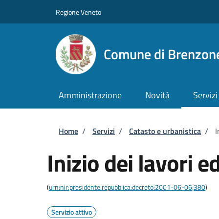
Salta al contenuto principale
Skip to footer content
Regione Veneto
Comune di Brenzone
Amministrazione
Novità
Servizi
Briciole di pane
Home
/
Servizi
/
Catasto e urbanistica
/
I
Inizio dei lavori ed
(
urn:nir:presidente.repubblica:decreto:2001-06-06;380
)
Servizio attivo