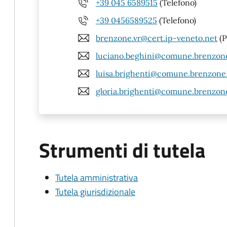
+39 045 6589515
(Telefono)
+39 0456589525
(Telefono)
brenzone.vr@cert.ip-veneto.net
(P
luciano.beghini@comune.brenzone.
luisa.brighenti@comune.brenzone.v
gloria.brighenti@comune.brenzone.
Strumenti di tutela
Tutela amministrativa
Tutela giurisdizionale