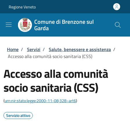
Salta al contenuto principale
Skip to footer content
Regione Veneto
Comune di Brenzone sul
Garda
Briciole di pane
Home
/
Servizi
/
Salute, benessere e assistenza
/
Accesso alla comunità socio sanitaria (CSS)
Accesso alla comunità
socio sanitaria (CSS)
(
urn:nir:stato:legge:2000-11-08;328~art6
)
Servizio attivo