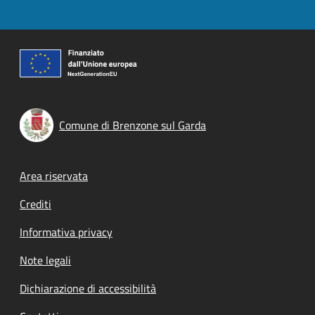
Comune di Brenzone sul Garda
Footer menu
Area riservata
Crediti
Informativa privacy
Note legali
Dichiarazione di accessibilità