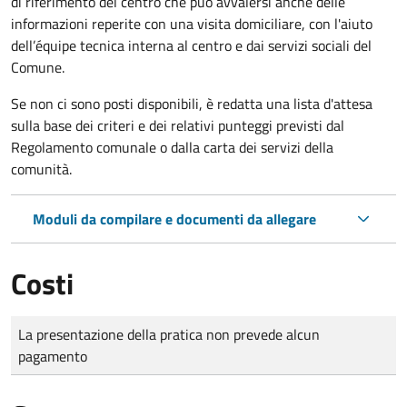
di riferimento del centro che può avvalersi anche delle
informazioni reperite con una visita domiciliare, con l'aiuto
dell’équipe tecnica interna al centro e dai servizi sociali del
Comune.
Se non ci sono posti disponibili, è redatta una lista d'attesa
sulla base dei criteri e dei relativi punteggi previsti dal
Regolamento comunale o dalla carta dei servizi della
comunità.
Moduli da compilare e documenti da allegare
Costi
Tipo di pagamento
Importo
La presentazione della pratica non prevede alcun
pagamento