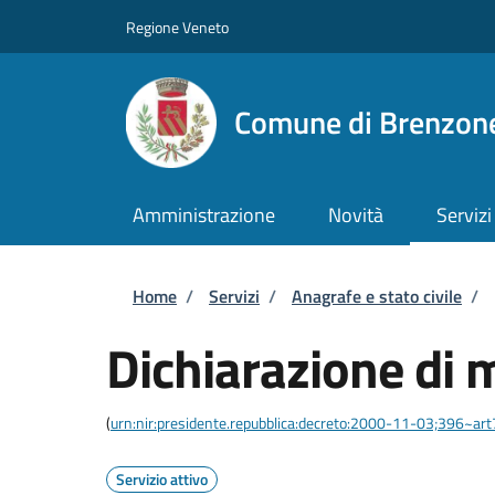
Salta al contenuto principale
Skip to footer content
Regione Veneto
Comune di Brenzone
Amministrazione
Novità
Servizi
Briciole di pane
Home
/
Servizi
/
Anagrafe e stato civile
/
Dichiarazione di 
(
urn:nir:presidente.repubblica:decreto:2000-11-03;396~ar
Servizio attivo