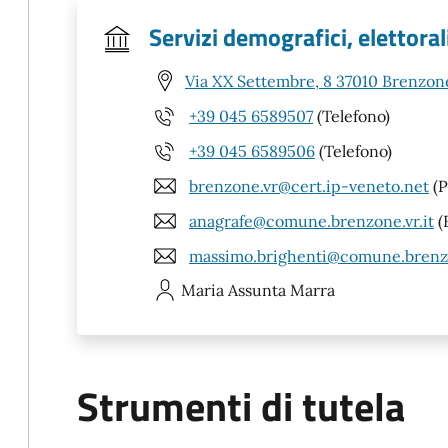
Servizi demografici, elettorali
Via XX Settembre, 8 37010 Brenzone
+39 045 6589507
(Telefono)
+39 045 6589506
(Telefono)
brenzone.vr@cert.ip-veneto.net
(P
anagrafe@comune.brenzone.vr.it
(
massimo.brighenti@comune.brenzo
Maria Assunta
Marra
Strumenti di tutela