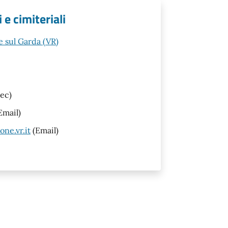
 e cimiteriali
 sul Garda (VR)
ec)
Email)
ne.vr.it
(Email)