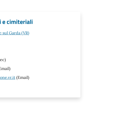
 e cimiteriali
 sul Garda (VR)
ec)
Email)
ne.vr.it
(Email)