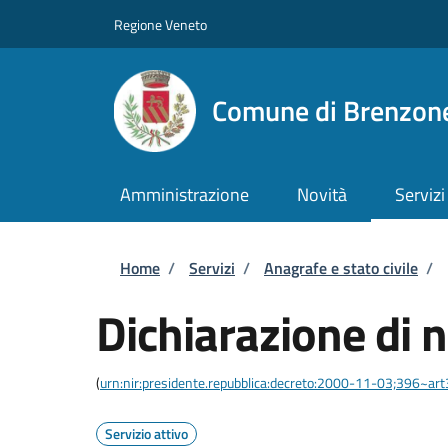
Salta al contenuto principale
Skip to footer content
Regione Veneto
Comune di Brenzone
Amministrazione
Novità
Servizi
Briciole di pane
Home
/
Servizi
/
Anagrafe e stato civile
/
Dichiarazione di n
(
urn:nir:presidente.repubblica:decreto:2000-11-03;396~ar
Servizio attivo