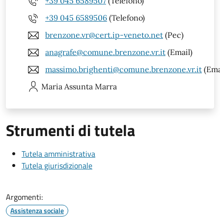
+39 045 6589507
(Telefono)
+39 045 6589506
(Telefono)
brenzone.vr@cert.ip-veneto.net
(Pec)
anagrafe@comune.brenzone.vr.it
(Email)
massimo.brighenti@comune.brenzone.vr.it
(Ema
Maria Assunta
Marra
Strumenti di tutela
Tutela amministrativa
Tutela giurisdizionale
Argomenti:
Assistenza sociale