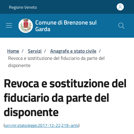
Salta al contenuto principale
Skip to footer content
Regione Veneto
Comune di Brenzone sul
Garda
Briciole di pane
Home
/
Servizi
/
Anagrafe e stato civile
/
Revoca e sostituzione del fiduciario da parte del
disponente
Revoca e sostituzione del
fiduciario da parte del
disponente
(
urn:nir:stato:legge:2017-12-22;219~art4
)