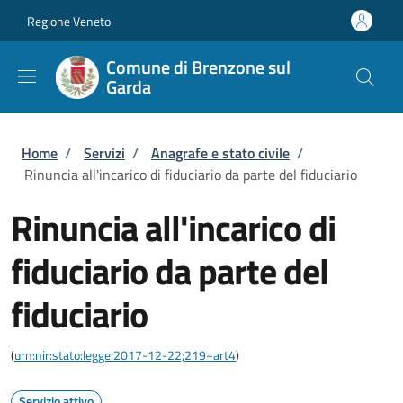
Salta al contenuto principale
Skip to footer content
Regione Veneto
Comune di Brenzone sul
Garda
Briciole di pane
Home
/
Servizi
/
Anagrafe e stato civile
/
Rinuncia all'incarico di fiduciario da parte del fiduciario
Rinuncia all'incarico di
fiduciario da parte del
fiduciario
(
urn:nir:stato:legge:2017-12-22;219~art4
)
Servizio attivo