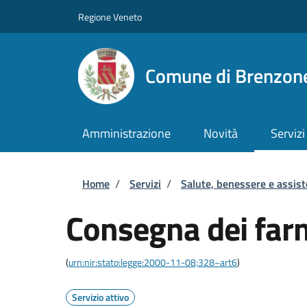
Salta al contenuto principale
Skip to footer content
Regione Veneto
Comune di Brenzone
Amministrazione
Novità
Servizi
Briciole di pane
Home
/
Servizi
/
Salute, benessere e assis
Consegna dei farm
(
urn:nir:stato:legge:2000-11-08;328~art6
)
Servizio attivo