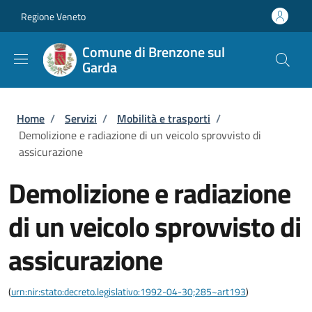
Salta al contenuto principale
Skip to footer content
Regione Veneto
Comune di Brenzone sul
Garda
Briciole di pane
Home
/
Servizi
/
Mobilità e trasporti
/
Demolizione e radiazione di un veicolo sprovvisto di
assicurazione
Demolizione e radiazione
di un veicolo sprovvisto di
assicurazione
(
urn:nir:stato:decreto.legislativo:1992-04-30;285~art193
)