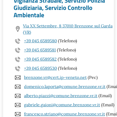
Vigilanza Stradale, Servizio Polizia
Giudiziaria, Servizio Controllo
Ambientale
Via XX Settembre, 8 37010 Brenzone sul Garda
(VR)
+39 045 6589580
(Telefono)
+39 045 6589581
(Telefono)
+39 045 6589582
(Telefono)
+39 045 6589530
(Telefono)
brenzone.vr@cert.ip-veneto.net
(Pec)
domenico.laporta@comune.brenzone.vr.it
(Emai
alberto.piazzi@comune.brenzone.vr.it
(Email)
gabriele.gaioni@comune.brenzone.vr.it
(Email)
francesco.striano@comune.brenzone.vr.it
(Emai