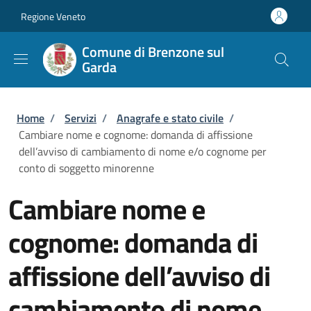
Salta al contenuto principale
Skip to footer content
Regione Veneto
Comune di Brenzone sul
Garda
Briciole di pane
Home
/
Servizi
/
Anagrafe e stato civile
/
Cambiare nome e cognome: domanda di affissione
dell’avviso di cambiamento di nome e/o cognome per
conto di soggetto minorenne
Cambiare nome e
cognome: domanda di
affissione dell’avviso di
cambiamento di nome