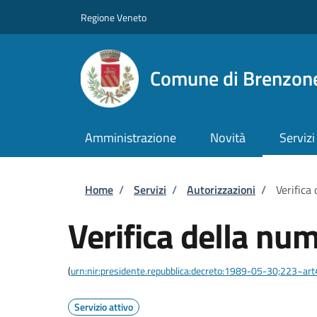
Salta al contenuto principale
Skip to footer content
Regione Veneto
Comune di Brenzone
Amministrazione
Novità
Servizi
Briciole di pane
Home
/
Servizi
/
Autorizzazioni
/
Verifica
Verifica della num
(
urn:nir:presidente.repubblica:decreto:1989-05-30;223~ar
Servizio attivo