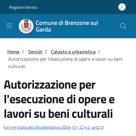
Salta al contenuto principale
Skip to footer content
Regione Veneto
Comune di Brenzone sul
Garda
Briciole di pane
Home
/
Servizi
/
Catasto e urbanistica
/
Autorizzazione per l'esecuzione di opere e lavori su beni
culturali
Autorizzazione per
l'esecuzione di opere e
lavori su beni culturali
(
urn:nir:stato:decreto.legislativo:2004-01-22;42~art21
)