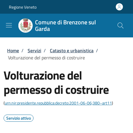
Salta al contenuto principale
Skip to footer content
Regione Veneto
Comune di Brenzone sul
Garda
Briciole di pane
Home
/
Servizi
/
Catasto e urbanistica
/
Volturazione del permesso di costruire
Volturazione del
permesso di costruire
(
urn:nir:presidente.repubblica:decreto:2001-06-06;380~art11
)
Servizio attivo