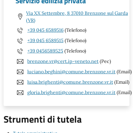
Servizio edilizia privata
Via XX Settembre, 8 37010 Brenzone sul Garda
(VR)
+39 045 6589516
(Telefono)
+39 045 6589515
(Telefono)
+39 0456589525
(Telefono)
brenzone.vr@cert.ip-veneto.net
(Pec)
luciano.beghini@comune.brenzone.vr.it
(Email)
luisa.brighenti@comune.brenzone.vr.it
(Email)
gloria.brighenti@comune.brenzone.vr.it
(Email)
Strumenti di tutela