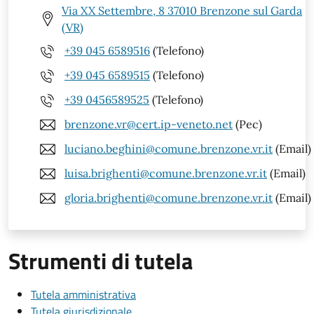
Via XX Settembre, 8 37010 Brenzone sul Garda
(VR)
+39 045 6589516
(Telefono)
+39 045 6589515
(Telefono)
+39 0456589525
(Telefono)
brenzone.vr@cert.ip-veneto.net
(Pec)
luciano.beghini@comune.brenzone.vr.it
(Email)
luisa.brighenti@comune.brenzone.vr.it
(Email)
gloria.brighenti@comune.brenzone.vr.it
(Email)
Strumenti di tutela
Tutela amministrativa
Tutela giurisdizionale