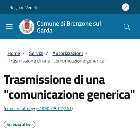
Salta al contenuto principale
Skip to footer content
Regione Veneto
Comune di Brenzone sul
Garda
Briciole di pane
Home
/
Servizi
/
Autorizzazioni
/
Trasmissione di una "comunicazione generica"
Trasmissione di una
"comunicazione generica"
(
urn:nir:stato:legge:1990-08-07;241
)
Servizio attivo