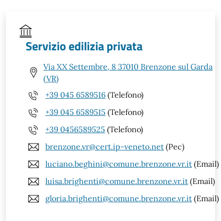
Servizio edilizia privata
Via XX Settembre, 8 37010 Brenzone sul Garda
(VR)
+39 045 6589516
(Telefono)
+39 045 6589515
(Telefono)
+39 0456589525
(Telefono)
brenzone.vr@cert.ip-veneto.net
(Pec)
luciano.beghini@comune.brenzone.vr.it
(Email)
luisa.brighenti@comune.brenzone.vr.it
(Email)
gloria.brighenti@comune.brenzone.vr.it
(Email)