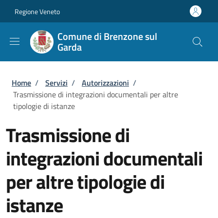
Salta al contenuto principale
Skip to footer content
Regione Veneto
Comune di Brenzone sul
Garda
Briciole di pane
Home
/
Servizi
/
Autorizzazioni
/
Trasmissione di integrazioni documentali per altre
tipologie di istanze
Trasmissione di
integrazioni documentali
per altre tipologie di
istanze