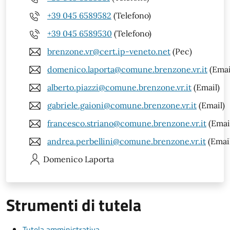
+39 045 6589582
(Telefono)
+39 045 6589530
(Telefono)
brenzone.vr@cert.ip-veneto.net
(Pec)
domenico.laporta@comune.brenzone.vr.it
(Emai
alberto.piazzi@comune.brenzone.vr.it
(Email)
gabriele.gaioni@comune.brenzone.vr.it
(Email)
francesco.striano@comune.brenzone.vr.it
(Emai
andrea.perbellini@comune.brenzone.vr.it
(Emai
Domenico
Laporta
Strumenti di tutela
Tutela amministrativa