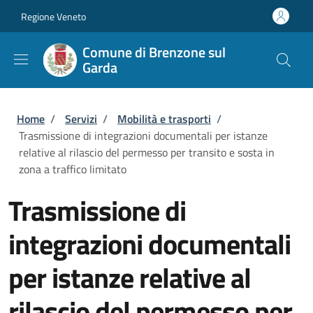
Salta al contenuto principale
Skip to footer content
Regione Veneto
Comune di Brenzone sul
Garda
Briciole di pane
Home
/
Servizi
/
Mobilità e trasporti
/
Trasmissione di integrazioni documentali per istanze
relative al rilascio del permesso per transito e sosta in
zona a traffico limitato
Trasmissione di
integrazioni documentali
per istanze relative al
rilascio del permesso per