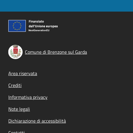
Comune di Brenzone sul Garda
Footer menu
Area riservata
Crediti
Informativa privacy
Note legali
Dichiarazione di accessibilità
Contatti