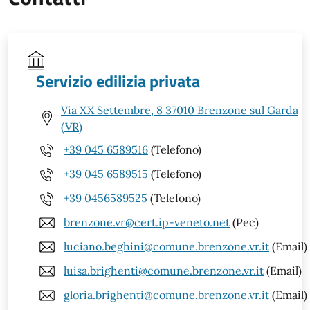
Servizio edilizia privata
Via XX Settembre, 8 37010 Brenzone sul Garda
(VR)
+39 045 6589516
(Telefono)
+39 045 6589515
(Telefono)
+39 0456589525
(Telefono)
brenzone.vr@cert.ip-veneto.net
(Pec)
luciano.beghini@comune.brenzone.vr.it
(Email)
luisa.brighenti@comune.brenzone.vr.it
(Email)
gloria.brighenti@comune.brenzone.vr.it
(Email)