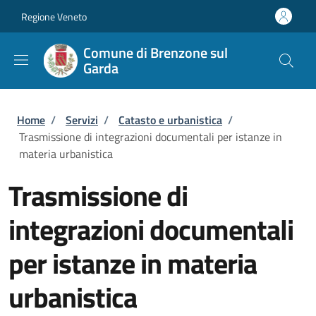
Salta al contenuto principale
Skip to footer content
Regione Veneto
Comune di Brenzone sul
Garda
Briciole di pane
Home
/
Servizi
/
Catasto e urbanistica
/
Trasmissione di integrazioni documentali per istanze in
materia urbanistica
Trasmissione di
integrazioni documentali
per istanze in materia
urbanistica