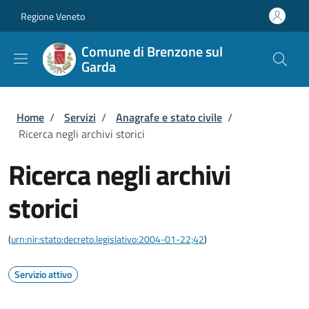
Salta al contenuto principale
Skip to footer content
Regione Veneto
Comune di Brenzone sul
Garda
Briciole di pane
Home
/
Servizi
/
Anagrafe e stato civile
/
Ricerca negli archivi storici
Ricerca negli archivi
storici
(
urn:nir:stato:decreto.legislativo:2004-01-22;42
)
Servizio attivo