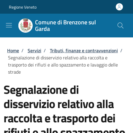
Salta al contenuto principale
Skip to footer content
Regione Veneto
Comune di Brenzone sul
Garda
Briciole di pane
Home
/
Servizi
/
Tributi, finanze e contravvenzioni
/
Segnalazione di disservizio relativo alla raccolta e
trasporto dei rifiuti e allo spazzamento e lavaggio delle
strade
Segnalazione di
disservizio relativo alla
raccolta e trasporto dei
rifiuti e allo spazzamento