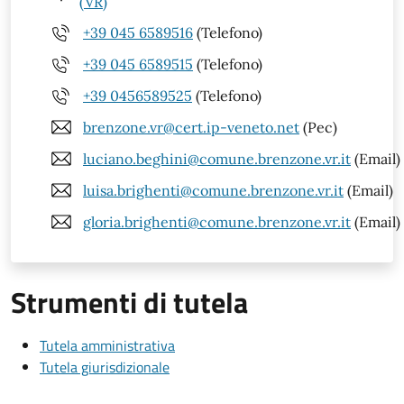
(VR)
+39 045 6589516
(Telefono)
+39 045 6589515
(Telefono)
+39 0456589525
(Telefono)
brenzone.vr@cert.ip-veneto.net
(Pec)
luciano.beghini@comune.brenzone.vr.it
(Email)
luisa.brighenti@comune.brenzone.vr.it
(Email)
gloria.brighenti@comune.brenzone.vr.it
(Email)
Strumenti di tutela
Tutela amministrativa
Tutela giurisdizionale