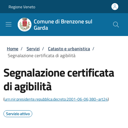
Salta al contenuto principale
Skip to footer content
Regione Veneto
Comune di Brenzone sul
Garda
Briciole di pane
Home
/
Servizi
/
Catasto e urbanistica
/
Segnalazione certificata di agibilità
Segnalazione certificata
di agibilità
(
urn:nir:presidente.repubblica:decreto:2001-06-06;380~art24
)
Servizio attivo