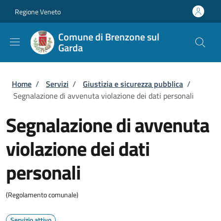
Salta al contenuto principale
Skip to footer content
Regione Veneto
Comune di Brenzone sul
Garda
Briciole di pane
Home
/
Servizi
/
Giustizia e sicurezza pubblica
/
Segnalazione di avvenuta violazione dei dati personali
Segnalazione di avvenuta
violazione dei dati
personali
(Regolamento comunale)
Servizio attivo